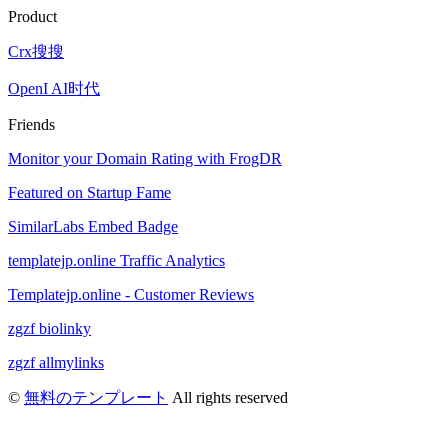
Product
Crx搜搜
OpenI AI时代
Friends
Monitor your Domain Rating with FrogDR
Featured on Startup Fame
SimilarLabs Embed Badge
templatejp.online Traffic Analytics
Templatejp.online - Customer Reviews
zgzf biolinky
zgzf allmylinks
©
無料のテンプレート
All rights reserved