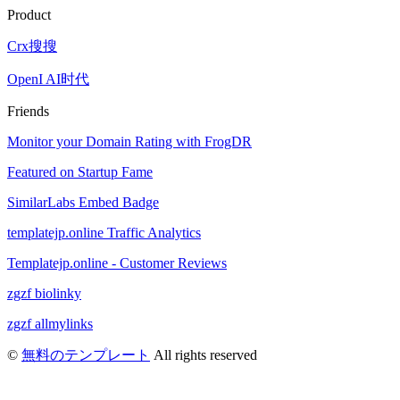
Product
Crx搜搜
OpenI AI时代
Friends
Monitor your Domain Rating with FrogDR
Featured on Startup Fame
SimilarLabs Embed Badge
templatejp.online Traffic Analytics
Templatejp.online - Customer Reviews
zgzf biolinky
zgzf allmylinks
©
無料のテンプレート
All rights reserved