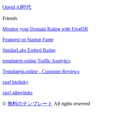
OpenI AI时代
Friends
Monitor your Domain Rating with FrogDR
Featured on Startup Fame
SimilarLabs Embed Badge
templatejp.online Traffic Analytics
Templatejp.online - Customer Reviews
zgzf biolinky
zgzf allmylinks
©
無料のテンプレート
All rights reserved